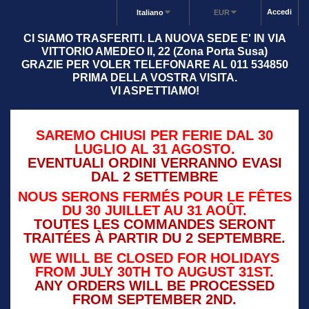
Accedi
Italiano
EUR
CI SIAMO TRASFERITI. LA NUOVA SEDE E' IN VIA
VITTORIO AMEDEO II, 22 (Zona Porta Susa)
GRAZIE PER VOLER TELEFONARE AL 011 534850
PRIMA DELLA VOSTRA VISITA.
VI ASPETTIAMO!
SAREMO CHIUSI PER FERIE DAL 30
LUGLIO AL 31 AGOSTO.
EVENTUALI ORDINI VERRANNO EVASI
DAL 2 SETTEMBRE
NOUS SERONS FERMÉS POUR LE FÊTES
DU 30 JUILLET AU 31 AOÛT.
TOUTES LES COMMANDES SERONT
TRAITÉES À PARTIR DU 2 SEPTEMBRE.
WE WILL BE CLOSED FOR HOLIDAYS
FROM JULY 30TH TO AUGUST 31ST.
ANY ORDERS WILL BE PROCESSED
FROM SEPTEMBER 2ND.