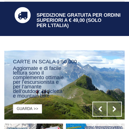
SPEDIZIONE GRATUITA PER ORDINI
SUPERIORI A € 49,00 (SOLO
PER L'ITALIA)
CARTE IN SCALA 1:25.000
Sono uno strumento
più tecnico e
dettagliato ed in più
offrono i tracciati dei
più noti itinerari di sci
alpinismo.
GUARDA >>