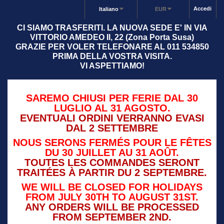
Accedi
Italiano
EUR
CI SIAMO TRASFERITI. LA NUOVA SEDE E' IN VIA
VITTORIO AMEDEO II, 22 (Zona Porta Susa)
GRAZIE PER VOLER TELEFONARE AL 011 534850
PRIMA DELLA VOSTRA VISITA.
VI ASPETTIAMO!
SAREMO CHIUSI PER FERIE DAL 30
LUGLIO AL 31 AGOSTO.
EVENTUALI ORDINI VERRANNO EVASI
DAL 2 SETTEMBRE
NOUS SERONS FERMÉS POUR LE FÊTES
DU 30 JUILLET AU 31 AOÛT.
TOUTES LES COMMANDES SERONT
TRAITÉES À PARTIR DU 2 SEPTEMBRE.
WE WILL BE CLOSED FOR HOLIDAYS
FROM JULY 30TH TO AUGUST 31ST.
ANY ORDERS WILL BE PROCESSED
FROM SEPTEMBER 2ND.