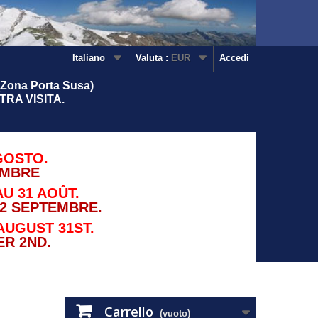
Italiano
Valuta :
EUR
Accedi
Zona Porta Susa)
RA VISITA.
GOSTO.
EMBRE
U 31 AOÛT.
2 SEPTEMBRE.
AUGUST 31ST.
R 2ND.
Carrello
(vuoto)