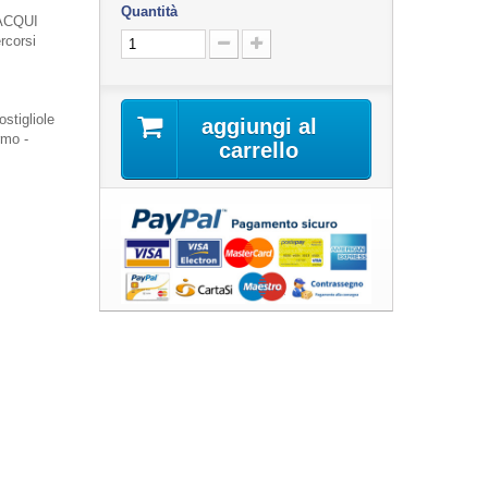
Quantità
 ACQUI
rcorsi
ostigliole
aggiungi al
rmo -
carrello