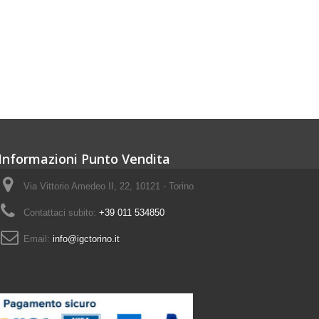
Informazioni Punto Vendita
Via Vittorio Amedeo II, 22, 10121 - Torino
Contattaci subito:
+39 011 534850
Email:
info@igctorino.it