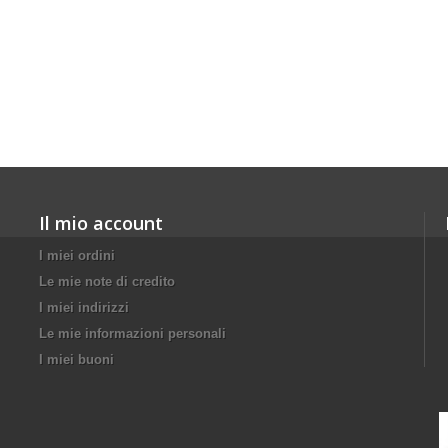
Il mio account
I miei ordini
Le mie note di credito
I miei indirizzi
Le mie informazioni personali
I miei buoni