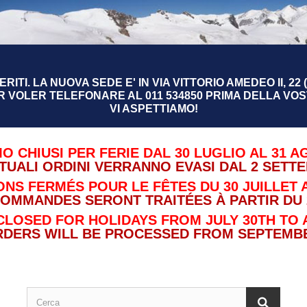
RITI. LA NUOVA SEDE E' IN VIA VITTORIO AMEDEO II, 22 (
R VOLER TELEFONARE AL 011 534850 PRIMA DELLA VOST
VI ASPETTIAMO!
O CHIUSI PER FERIE DAL 30 LUGLIO AL 31 A
TUALI ORDINI VERRANNO EVASI DAL 2 SETT
NS FERMÉS POUR LE FÊTES DU 30 JUILLET A
COMMANDES SERONT TRAITÉES À PARTIR DU 
CLOSED FOR HOLIDAYS FROM JULY 30TH TO 
RDERS WILL BE PROCESSED FROM SEPTEMBE