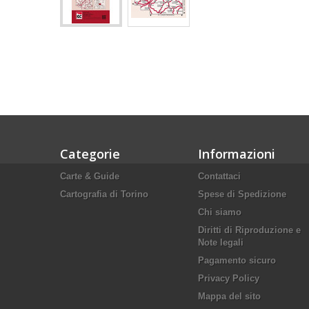
Categorie
Informazioni
Carte & Guide
Contattaci
Cartografia di Torino
Spese di Spedizione
Chi siamo
Diritti di Riproduzione e
Note legali
Pagamento sicuro
Privacy Policy
Mappa del sito