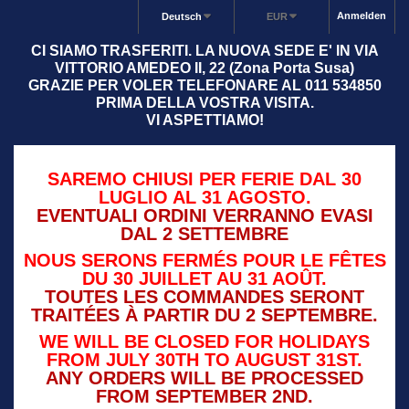
Anmelden
Deutsch
EUR
CI SIAMO TRASFERITI. LA NUOVA SEDE E' IN VIA
VITTORIO AMEDEO II, 22 (Zona Porta Susa)
GRAZIE PER VOLER TELEFONARE AL 011 534850
PRIMA DELLA VOSTRA VISITA.
VI ASPETTIAMO!
SAREMO CHIUSI PER FERIE DAL 30
LUGLIO AL 31 AGOSTO.
EVENTUALI ORDINI VERRANNO EVASI
DAL 2 SETTEMBRE
NOUS SERONS FERMÉS POUR LE FÊTES
DU 30 JUILLET AU 31 AOÛT.
TOUTES LES COMMANDES SERONT
TRAITÉES À PARTIR DU 2 SEPTEMBRE.
WE WILL BE CLOSED FOR HOLIDAYS
FROM JULY 30TH TO AUGUST 31ST.
ANY ORDERS WILL BE PROCESSED
FROM SEPTEMBER 2ND.