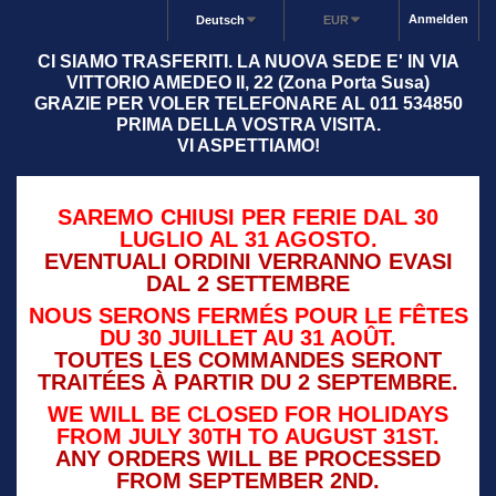
Anmelden
Deutsch
EUR
CI SIAMO TRASFERITI. LA NUOVA SEDE E' IN VIA
VITTORIO AMEDEO II, 22 (Zona Porta Susa)
GRAZIE PER VOLER TELEFONARE AL 011 534850
PRIMA DELLA VOSTRA VISITA.
VI ASPETTIAMO!
SAREMO CHIUSI PER FERIE DAL 30
LUGLIO AL 31 AGOSTO.
EVENTUALI ORDINI VERRANNO EVASI
DAL 2 SETTEMBRE
NOUS SERONS FERMÉS POUR LE FÊTES
DU 30 JUILLET AU 31 AOÛT.
TOUTES LES COMMANDES SERONT
TRAITÉES À PARTIR DU 2 SEPTEMBRE.
WE WILL BE CLOSED FOR HOLIDAYS
FROM JULY 30TH TO AUGUST 31ST.
ANY ORDERS WILL BE PROCESSED
FROM SEPTEMBER 2ND.