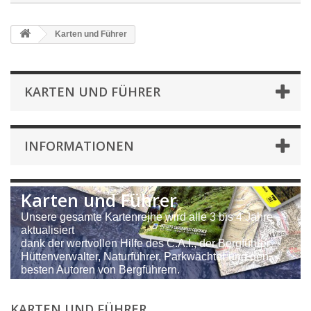
Karten und Führer
KARTEN UND FÜHRER
INFORMATIONEN
Karten und Führer
Unsere gesamte Kartenreihe wird alle 3 bis 4 Jahre
aktualisiert
dank der wertvollen Hilfe des C.A.I., der Bergführer,
Hüttenverwalter, Naturführer, Parkwächter und den
besten Autoren von Bergführern.
KARTEN UND FÜHRER