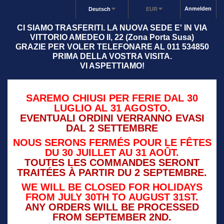
Anmelden
Deutsch
EUR
CI SIAMO TRASFERITI. LA NUOVA SEDE E' IN VIA
VITTORIO AMEDEO II, 22 (Zona Porta Susa)
GRAZIE PER VOLER TELEFONARE AL 011 534850
PRIMA DELLA VOSTRA VISITA.
VI ASPETTIAMO!
SAREMO CHIUSI PER FERIE DAL 30
LUGLIO AL 31 AGOSTO.
EVENTUALI ORDINI VERRANNO EVASI
DAL 2 SETTEMBRE
NOUS SERONS FERMÉS POUR LE FÊTES
DU 30 JUILLET AU 31 AOÛT.
TOUTES LES COMMANDES SERONT
TRAITÉES À PARTIR DU 2 SEPTEMBRE.
WE WILL BE CLOSED FOR HOLIDAYS
FROM JULY 30TH TO AUGUST 31ST.
ANY ORDERS WILL BE PROCESSED
FROM SEPTEMBER 2ND.