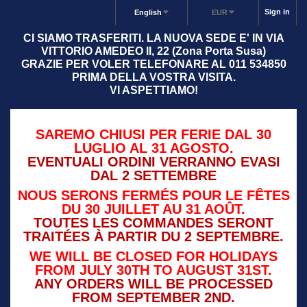
Sign in
English
EUR
CI SIAMO TRASFERITI. LA NUOVA SEDE E' IN VIA
VITTORIO AMEDEO II, 22 (Zona Porta Susa)
GRAZIE PER VOLER TELEFONARE AL 011 534850
PRIMA DELLA VOSTRA VISITA.
VI ASPETTIAMO!
SAREMO CHIUSI PER FERIE DAL 30
LUGLIO AL 31 AGOSTO.
EVENTUALI ORDINI VERRANNO EVASI
DAL 2 SETTEMBRE
NOUS SERONS FERMÉS POUR LE FÊTES
DU 30 JUILLET AU 31 AOÛT.
TOUTES LES COMMANDES SERONT
TRAITÉES À PARTIR DU 2 SEPTEMBRE.
WE WILL BE CLOSED FOR HOLIDAYS
FROM JULY 30TH TO AUGUST 31ST.
ANY ORDERS WILL BE PROCESSED
FROM SEPTEMBER 2ND.