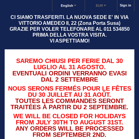
Sign in
English
EUR
CI SIAMO TRASFERITI. LA NUOVA SEDE E' IN VIA
VITTORIO AMEDEO II, 22 (Zona Porta Susa)
GRAZIE PER VOLER TELEFONARE AL 011 534850
PRIMA DELLA VOSTRA VISITA.
VI ASPETTIAMO!
SAREMO CHIUSI PER FERIE DAL 30
LUGLIO AL 31 AGOSTO.
EVENTUALI ORDINI VERRANNO EVASI
DAL 2 SETTEMBRE
NOUS SERONS FERMÉS POUR LE FÊTES
DU 30 JUILLET AU 31 AOÛT.
TOUTES LES COMMANDES SERONT
TRAITÉES À PARTIR DU 2 SEPTEMBRE.
WE WILL BE CLOSED FOR HOLIDAYS
FROM JULY 30TH TO AUGUST 31ST.
ANY ORDERS WILL BE PROCESSED
FROM SEPTEMBER 2ND.