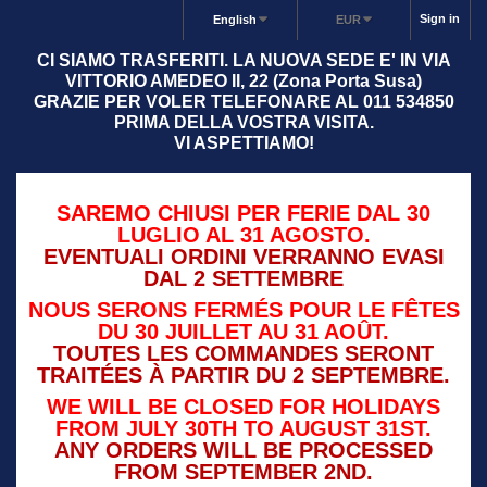
Sign in
English
EUR
CI SIAMO TRASFERITI. LA NUOVA SEDE E' IN VIA
VITTORIO AMEDEO II, 22 (Zona Porta Susa)
GRAZIE PER VOLER TELEFONARE AL 011 534850
PRIMA DELLA VOSTRA VISITA.
VI ASPETTIAMO!
SAREMO CHIUSI PER FERIE DAL 30
LUGLIO AL 31 AGOSTO.
EVENTUALI ORDINI VERRANNO EVASI
DAL 2 SETTEMBRE
NOUS SERONS FERMÉS POUR LE FÊTES
DU 30 JUILLET AU 31 AOÛT.
TOUTES LES COMMANDES SERONT
TRAITÉES À PARTIR DU 2 SEPTEMBRE.
WE WILL BE CLOSED FOR HOLIDAYS
FROM JULY 30TH TO AUGUST 31ST.
ANY ORDERS WILL BE PROCESSED
FROM SEPTEMBER 2ND.