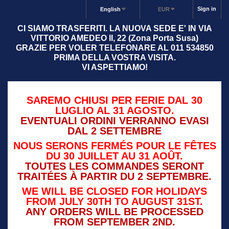
Sign in
English
EUR
CI SIAMO TRASFERITI. LA NUOVA SEDE E' IN VIA
VITTORIO AMEDEO II, 22 (Zona Porta Susa)
GRAZIE PER VOLER TELEFONARE AL 011 534850
PRIMA DELLA VOSTRA VISITA.
VI ASPETTIAMO!
SAREMO CHIUSI PER FERIE DAL 30
LUGLIO AL 31 AGOSTO.
EVENTUALI ORDINI VERRANNO EVASI
DAL 2 SETTEMBRE
NOUS SERONS FERMÉS POUR LE FÊTES
DU 30 JUILLET AU 31 AOÛT.
TOUTES LES COMMANDES SERONT
TRAITÉES À PARTIR DU 2 SEPTEMBRE.
WE WILL BE CLOSED FOR HOLIDAYS
FROM JULY 30TH TO AUGUST 31ST.
ANY ORDERS WILL BE PROCESSED
FROM SEPTEMBER 2ND.