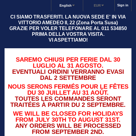
Sign in
English
EUR
CI SIAMO TRASFERITI. LA NUOVA SEDE E' IN VIA
VITTORIO AMEDEO II, 22 (Zona Porta Susa)
GRAZIE PER VOLER TELEFONARE AL 011 534850
PRIMA DELLA VOSTRA VISITA.
VI ASPETTIAMO!
SAREMO CHIUSI PER FERIE DAL 30
LUGLIO AL 31 AGOSTO.
EVENTUALI ORDINI VERRANNO EVASI
DAL 2 SETTEMBRE
NOUS SERONS FERMÉS POUR LE FÊTES
DU 30 JUILLET AU 31 AOÛT.
TOUTES LES COMMANDES SERONT
TRAITÉES À PARTIR DU 2 SEPTEMBRE.
WE WILL BE CLOSED FOR HOLIDAYS
FROM JULY 30TH TO AUGUST 31ST.
ANY ORDERS WILL BE PROCESSED
FROM SEPTEMBER 2ND.