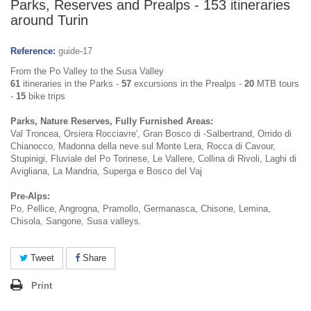
Parks, Reserves and Prealps - 153 itineraries
around Turin
Reference:
guide-17
From the Po Valley to the Susa Valley
61
itineraries in the Parks -
57
excursions in the Prealps -
20
MTB tours
-
15
bike trips
Parks, Nature Reserves, Fully Furnished Areas:
Val Troncea, Orsiera Rocciavre', Gran Bosco di -Salbertrand, Orrido di
Chianocco, Madonna della neve sul Monte Lera, Rocca di Cavour,
Stupinigi, Fluviale del Po Torinese, Le Vallere, Collina di Rivoli, Laghi di
Avigliana, La Mandria, Superga e Bosco del Vaj
Pre-Alps:
Po, Pellice, Angrogna, Pramollo, Germanasca, Chisone, Lemina,
Chisola, Sangone, Susa valleys.
Tweet
Share
Print