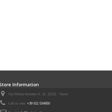
Store Information
Via Vittorio Amedeo II, 22, 10121 - Torino
Call us now:
+39 011 534850