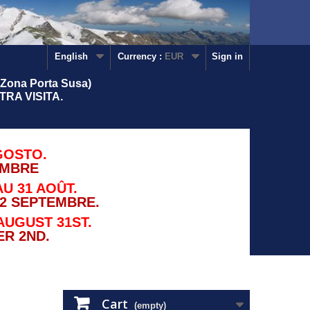
English
Currency :
EUR
Sign in
Zona Porta Susa)
RA VISITA.
GOSTO.
EMBRE
U 31 AOÛT.
2 SEPTEMBRE.
AUGUST 31ST.
R 2ND.
Cart
(empty)