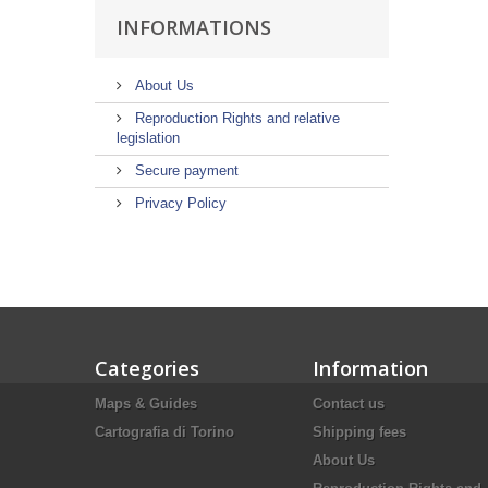
INFORMATIONS
About Us
Reproduction Rights and relative
legislation
Secure payment
Privacy Policy
Categories
Information
Maps & Guides
Contact us
Cartografia di Torino
Shipping fees
About Us