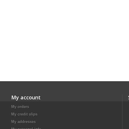
My account
My orders
My credit slips
My addresses