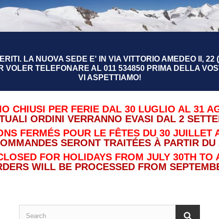
RITI. LA NUOVA SEDE E' IN VIA VITTORIO AMEDEO II, 22 (
R VOLER TELEFONARE AL 011 534850 PRIMA DELLA VOST
VI ASPETTIAMO!
O CHIUSI PER FERIE DAL 30 LUGLIO AL 31 A
TUALI ORDINI VERRANNO EVASI DAL 2 SETT
NS FERMÉS POUR LE FÊTES DU 30 JUILLET A
COMMANDES SERONT TRAITÉES À PARTIR DU 
CLOSED FOR HOLIDAYS FROM JULY 30TH TO 
RDERS WILL BE PROCESSED FROM SEPTEMBE