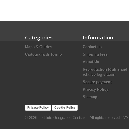
Categories
Information
Maps & Guides
Contact us
Cartografia di Torino
Shipping fees
About Us
Reproduction Rights and
relative legislation
Secure payment
Privacy Policy
Sitemap
Privacy Policy
Cookie Policy
© 2026 - Istituto Geografico Centrale - All rights reserved - 