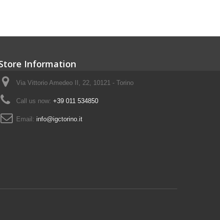
Store Information
Via Vittorio Amedeo II, 22, 10121 - Torino
Call us now:
+39 011 534850
Email:
info@igctorino.it