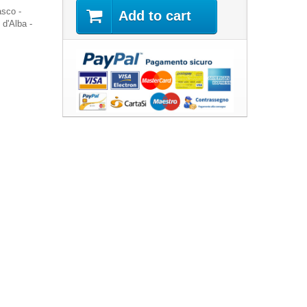
asco -
Add to cart
 d'Alba -