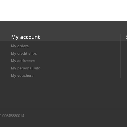
My account
My orders
My credit slips
My addresses
My personal info
My vouchers
VAT 00645880014