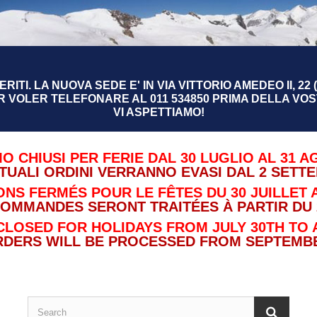
RITI. LA NUOVA SEDE E' IN VIA VITTORIO AMEDEO II, 22 (
R VOLER TELEFONARE AL 011 534850 PRIMA DELLA VOST
VI ASPETTIAMO!
O CHIUSI PER FERIE DAL 30 LUGLIO AL 31 A
TUALI ORDINI VERRANNO EVASI DAL 2 SETT
NS FERMÉS POUR LE FÊTES DU 30 JUILLET A
COMMANDES SERONT TRAITÉES À PARTIR DU 
CLOSED FOR HOLIDAYS FROM JULY 30TH TO 
RDERS WILL BE PROCESSED FROM SEPTEMBE