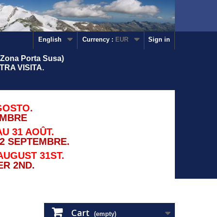
English
Currency :
EUR
Sign in
Zona Porta Susa)
RA VISITA.
GOSTO.
EMBRE
U 31 AOÛT.
2 SEPTEMBRE.
AUGUST 31ST.
R 2ND.
Cart
(empty)