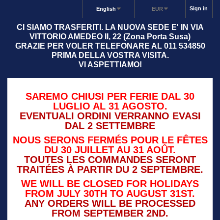
Sign in
English
EUR
CI SIAMO TRASFERITI. LA NUOVA SEDE E' IN VIA
VITTORIO AMEDEO II, 22 (Zona Porta Susa)
GRAZIE PER VOLER TELEFONARE AL 011 534850
PRIMA DELLA VOSTRA VISITA.
VI ASPETTIAMO!
SAREMO CHIUSI PER FERIE DAL 30
LUGLIO AL 31 AGOSTO.
EVENTUALI ORDINI VERRANNO EVASI
DAL 2 SETTEMBRE
NOUS SERONS FERMÉS POUR LE FÊTES
DU 30 JUILLET AU 31 AOÛT.
TOUTES LES COMMANDES SERONT
TRAITÉES À PARTIR DU 2 SEPTEMBRE.
WE WILL BE CLOSED FOR HOLIDAYS
FROM JULY 30TH TO AUGUST 31ST.
ANY ORDERS WILL BE PROCESSED
FROM SEPTEMBER 2ND.