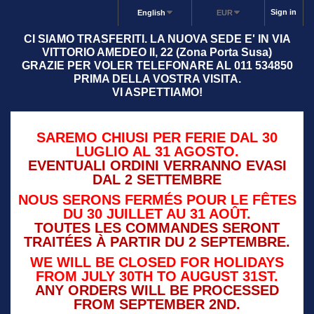
Sign in
English
EUR
CI SIAMO TRASFERITI. LA NUOVA SEDE E' IN VIA
VITTORIO AMEDEO II, 22 (Zona Porta Susa)
GRAZIE PER VOLER TELEFONARE AL 011 534850
PRIMA DELLA VOSTRA VISITA.
VI ASPETTIAMO!
SAREMO CHIUSI PER FERIE DAL 30
LUGLIO AL 31 AGOSTO.
EVENTUALI ORDINI VERRANNO EVASI
DAL 2 SETTEMBRE
NOUS SERONS FERMÉS POUR LE FÊTES
DU 30 JUILLET AU 31 AOÛT.
TOUTES LES COMMANDES SERONT
TRAITÉES À PARTIR DU 2 SEPTEMBRE.
WE WILL BE CLOSED FOR HOLIDAYS
FROM JULY 30TH TO AUGUST 31ST.
ANY ORDERS WILL BE PROCESSED
FROM SEPTEMBER 2ND.