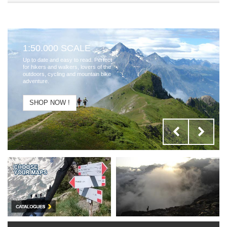
1:50.000 SCALE
Up to date and easy to read. Perfect
for hikers and walkers, lovers of the
outdoors, cycling and mountain bike
adventure.
SHOP NOW !