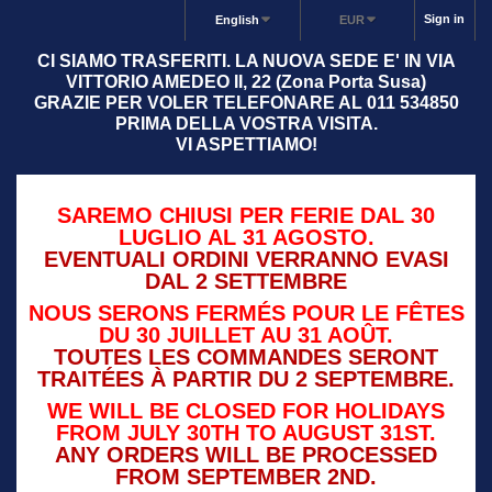
Sign in
English
EUR
CI SIAMO TRASFERITI. LA NUOVA SEDE E' IN VIA
VITTORIO AMEDEO II, 22 (Zona Porta Susa)
GRAZIE PER VOLER TELEFONARE AL 011 534850
PRIMA DELLA VOSTRA VISITA.
VI ASPETTIAMO!
SAREMO CHIUSI PER FERIE DAL 30
LUGLIO AL 31 AGOSTO.
EVENTUALI ORDINI VERRANNO EVASI
DAL 2 SETTEMBRE
NOUS SERONS FERMÉS POUR LE FÊTES
DU 30 JUILLET AU 31 AOÛT.
TOUTES LES COMMANDES SERONT
TRAITÉES À PARTIR DU 2 SEPTEMBRE.
WE WILL BE CLOSED FOR HOLIDAYS
FROM JULY 30TH TO AUGUST 31ST.
ANY ORDERS WILL BE PROCESSED
FROM SEPTEMBER 2ND.